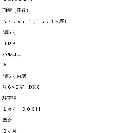
面積（坪数）
５７．９７㎡（１６．１８坪）
間取り
３ＤＫ
バルコニー
有
間取り内訳
洋６×３室、DK６
駐車場
１台４，０００円
敷金
２ヶ月