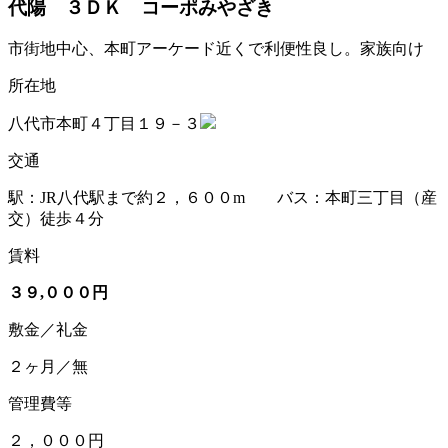
代陽 ３ＤＫ コーポみやざき
市街地中心、本町アーケード近くで利便性良し。家族向け
所在地
八代市本町４丁目１９－３
交通
駅：JR八代駅まで約２，６００m バス：本町三丁目（産
交）徒歩４分
賃料
３９,０００円
敷金／礼金
２ヶ月／無
管理費等
２，０００円