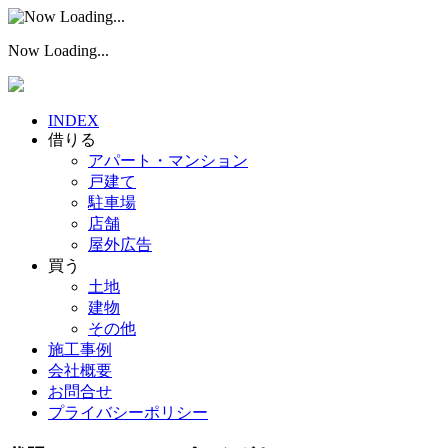
Now Loading...
INDEX
借りる
アパート・マンション
戸建て
駐車場
店舗
屋外広告
買う
土地
建物
その他
施工事例
会社概要
お問合せ
プライバシーポリシー