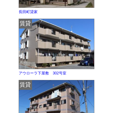
長田町貸家
賃貸
アウローラ下屋敷 302号室
賃貸