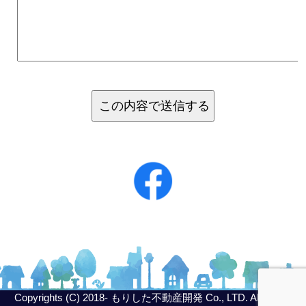
Copyrights (C) 2018- もりした不動産開発 Co., LTD. All Rights