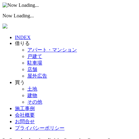
Now Loading...
INDEX
借りる
アパート・マンション
戸建て
駐車場
店舗
屋外広告
買う
土地
建物
その他
施工事例
会社概要
お問合せ
プライバシーポリシー