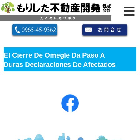
El Cierre De Omegle Da Paso A
Duras Declaraciones De Afectados
Por La Falta De Control En El Sitio