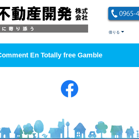
借りる
omment En Totally free Gamble