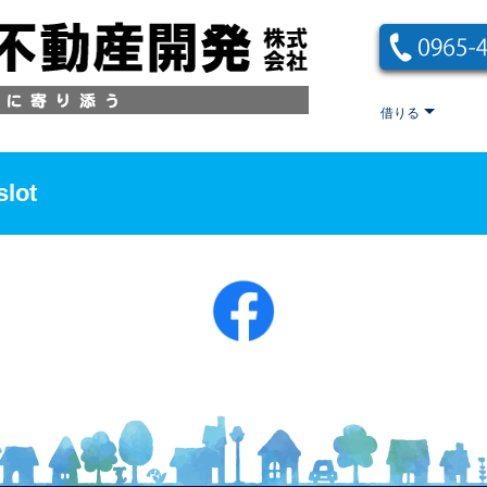
借りる
slot