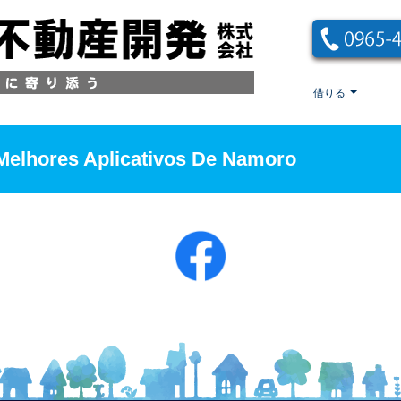
借りる
elhores Aplicativos De Namoro