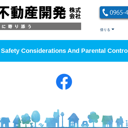
借りる
 Safety Considerations And Parental Contro