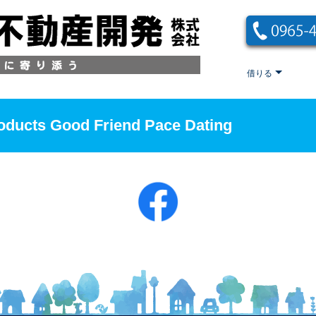
借りる
oducts Good Friend Pace Dating