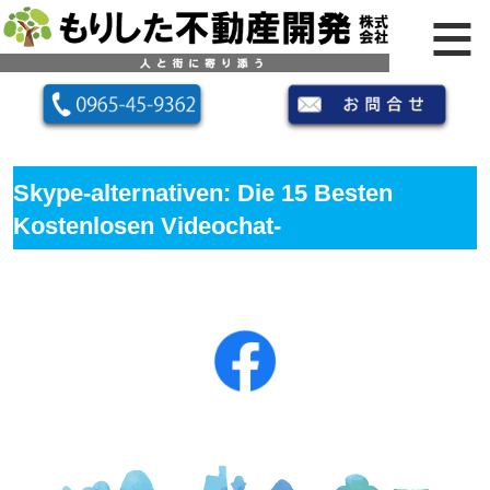
Skype-alternativen: Die 15 Besten
Kostenlosen Videochat-
programme