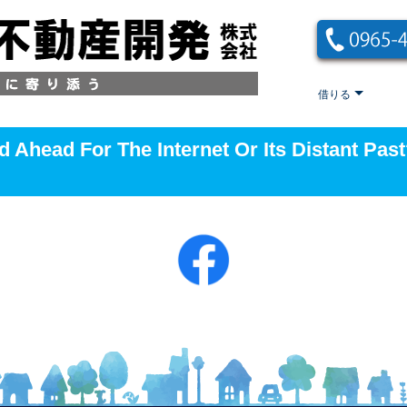
借りる
d Ahead For The Internet Or Its Distant Pas