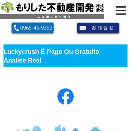
Luckycrush É Pago Ou Gratuito
Analise Real