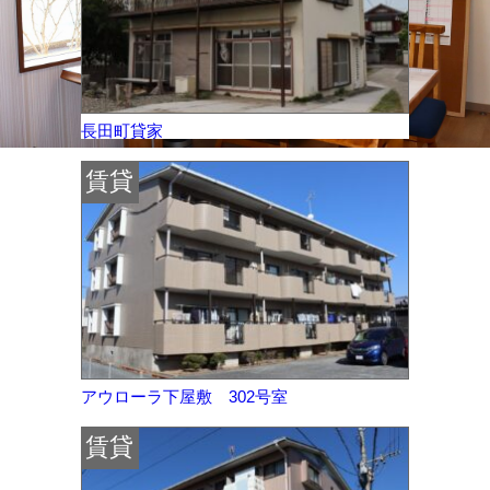
長田町貸家
賃貸
アウローラ下屋敷 302号室
賃貸