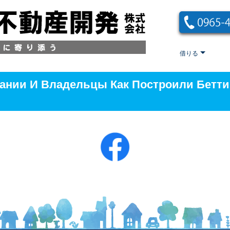
借りる
пании И Владельцы Как Построили Бетт