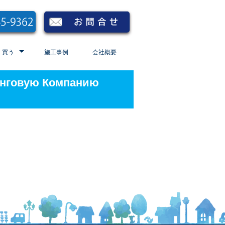
買う
施工事例
会社概要
инговую Компанию