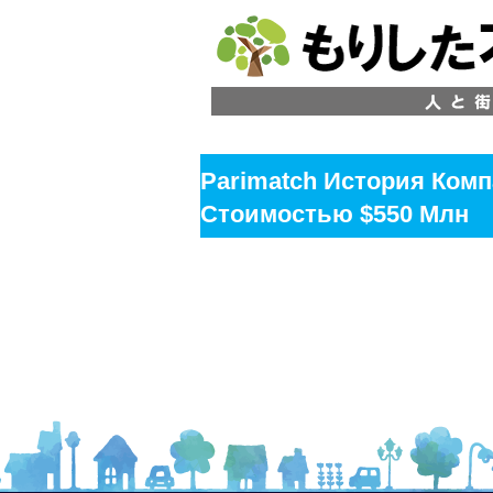
Parimatch История Ком
Стоимостью $550 Млн