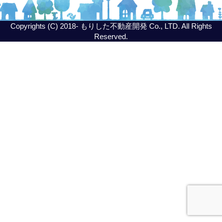
Copyrights (C) 2018- もりした不動産開発 Co., LTD. All Rights
Reserved.